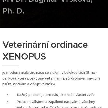
Ph. D.
Veterinární ordinace
XENOPUS
je moderní malá ordinace se sídlem v Lelekovicích (Brno -
venkov), která poskytuje veterinární péči drobným savcům,
psům, kočkám a obojživelníkům
Každý pacient je pro nás jako naše vlastní zvíře
Proto neváháme a zapáleně nasáváme všechny
veterinární novinky. Opíráme se o moderní medicínu