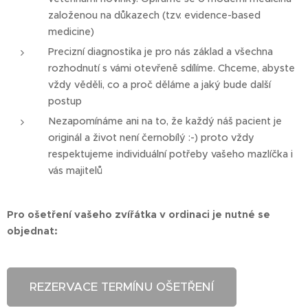
založenou na důkazech (tzv. evidence-based
medicine)
Precizní diagnostika je pro nás základ a všechna
rozhodnutí s vámi otevřeně sdílíme. Chceme, abyste
vždy věděli, co a proč děláme a jaký bude další
postup
Nezapomínáme ani na to, že každý náš pacient je
originál a život není černobílý :-) proto vždy
respektujeme individuální potřeby vašeho mazlíčka i
vás majitelů
Pro ošetření vašeho zvířátka v ordinaci je nutné se
objednat:
REZERVACE TERMÍNU OŠETŘENÍ